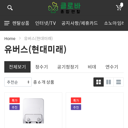
렌탈상품
인터넷/TV
공지사항/제휴카드
소노아임레
Home
유버스(현대미래)
유버스(현대미래)
전체보기
정수기
공기청정기
비데
연수기
총 6 개 상품
특가
특가
추천
추천