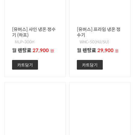
[유버스] 샤인 냉온 정수
[유버스] 프라임 냉온 정
기 (하프)
수기
MLP-300H
WHC-50(HU/SU)
월 렌탈료
27,900
월 렌탈료
29,900
원
원
카트담기
카트담기